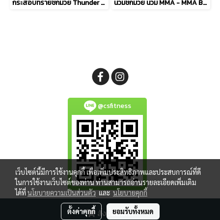
กระสอบทรายชกมวย Thunder Pro **หุ้มหนัง PU100%ทั้งใบ**
นวมชกมวย นวม MMA - MMA Boxing Glove
@csfitness
เว็บไซต์นี้มีการใช้งานคุกกี้ เพื่อเพิ่มประสิทธิภาพและประสบการณ์ที่ดี
ในการใช้งานเว็บไซต์ของท่าน ท่านสามารถอ่านรายละเอียดเพิ่มเติม
ได้ที่
นโยบายความเป็นส่วนตัว
และ
นโยบายคุกกี้
Copy right by makewebeasy.com
ตั้งค่าคุกกี้
ยอมรับทั้งหมด
สั่งซื้อสินค้า