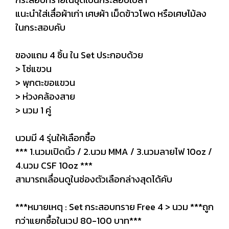
แนะนำใส่เสื่อผ้าเก่า เศษผ้า เม็ดข้าวโพด หรือเศษไม้ลง
ในกระสอบคับ
ของแถม 4 ชิ้น ใน Set ประกอบด้วย
> โซ่แขวน
> พุกตะขอแขวน
> ห่วงคล้องสาย
> นวม 1 คู่
นวมมี 4 รุ่นให้เลือกซื้อ
*** 1.นวมเปิดนิ้ว / 2.นวม MMA / 3.นวมลายไฟ 10oz /
4.นวม CSF 10oz ***
สามารถเลื่อนดูในช่องตัวเลือกล่างสุดได้คับ
***หมายเหตุ : Set กระสอบทราย Free 4 > นวม ***ถูก
กว่าแยกซื้อในเวป 80-100 บาท***