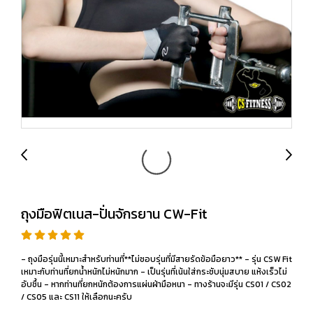
ถุงมือฟิตเนส-ปั่นจักรยาน CW-Fit
- ถุงมือรุ่นนี้เหมาะสำหรับท่านที่**ไม่ชอบรุ่นที่มีสายรัดข้อมือยาว** - รุ่น CSW Fit
เหมาะกับท่านที่ยกน้ำหนักไม่หนักมาก - เป็นรุ่นที่เน้นใส่กระชับนุ่มสบาย แห้งเร็วไม่
อับชื้น - หากท่านที่ยกหนักต้องการแผ่นฝ่ามือหนา - ทางร้านจะมีรุ่น CS01 / CS02
/ CS05 และ CS11 ให้เลือกนะครับ