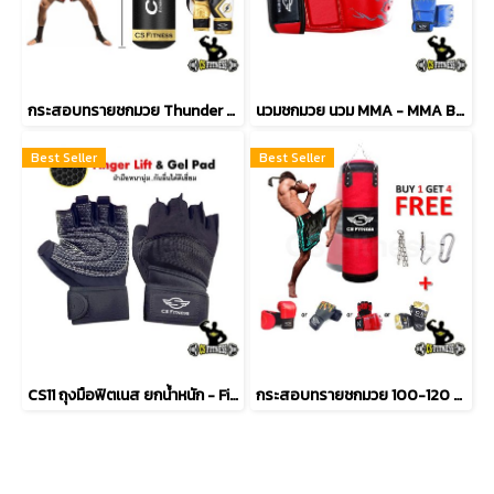
กระสอบทรายชกมวย Thunder Pro **หุ้มหนัง PU100%ทั้งใบ**
นวมชกมวย นวม MMA - MMA Boxing Glove
Best Seller
Best Seller
CS11 ถุงมือฟิตเนส ยกน้ำหนัก - Finger Lift
กระสอบทรายชกมวย 100-120 cm หนัง PU แบบแขวน