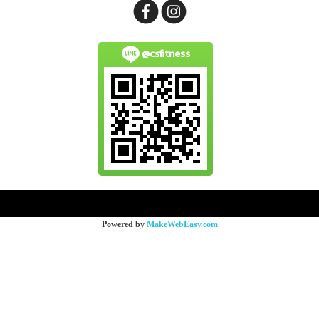
@csfitness
Copy right by makewebeasy.com
Powered by
MakeWebEasy.com