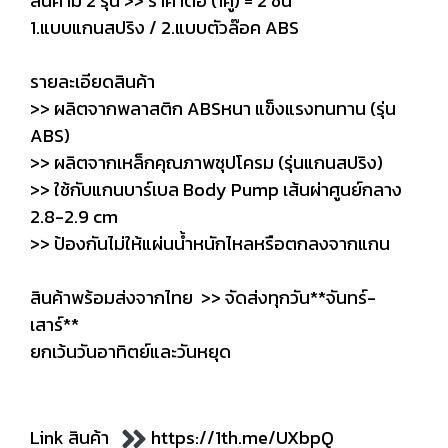
สินค้ามี 2 รุ่น >> ราคาต่อ (1คู่) = 2 ชิ้น
1.แบบแกนสปริง / 2.แบบตัวล๊อค ABS
รายละเอียดสินค้า
>> ผลิตจากพลาสติก ABSหนา แข็งแรงทนทาน (รุ่น
ABS)
>> ผลิตจากเหล็กคุณภาพชุปโครม (รุ่นแกนสปริง)
>> ใช้กับแกนบาร์เบล Body Pump เส้นผ่าศูนย์กลาง
2.8-2.9 cm
>> ป้องกันไม่ให้แผ่นน้ำหนักไหลหรือตกลงจากแกน
สินค้าพร้อมส่งจากไทย >> จัดส่งทุกวัน**จันทร์-
เสาร์**
ยกเว้นวันอาทิตย์และวันหยุด
Link สินค้า
https://1th.me/UXbpQ