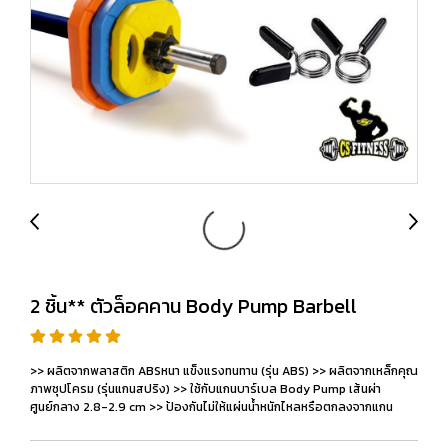
2 ชิ้น** ตัวล็อคคาน Body Pump Barbell
>> ผลิตจากพลาสติก ABSหนา แข็งแรงทนทาน (รุ่น ABS) >> ผลิตจากเหล็กคุณ
ภาพชุปโครม (รุ่นแกนสปริง) >> ใช้กับแกนบาร์เบล Body Pump เส้นผ่า
ศูนย์กลาง 2.8-2.9 cm >> ป้องกันไม่ให้แผ่นน้ำหนักไหลหรือตกลงจากแกน