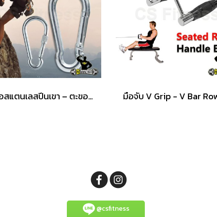
ตะขอสแตนเลสปีนเขา – ตะขอเกี่ยวอุปกรณ์ Home Gym
@csfitness