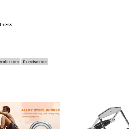
itness
erobicstep
Exercisestep