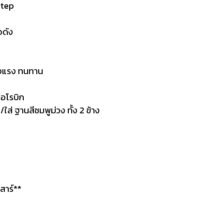
Step
่อดัง
็งแรง ทนทาน
แอโรบิก
่ ฐานสีชมพูม่วง ทั้ง 2 ข้าง
m
สาร์**