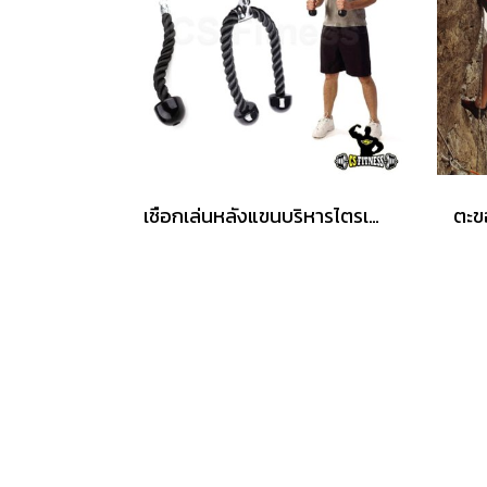
เชือกเล่นหลังแขนบริหารไตรเซป - Tricept Rope