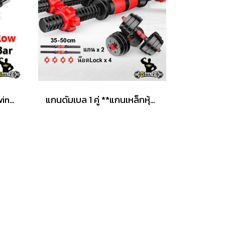
มือจับ V Grip - V Bar Rowing Handle
แกนดัมเบล 1 คู่ **แกนเหล็กหุ้มพลาสติก**